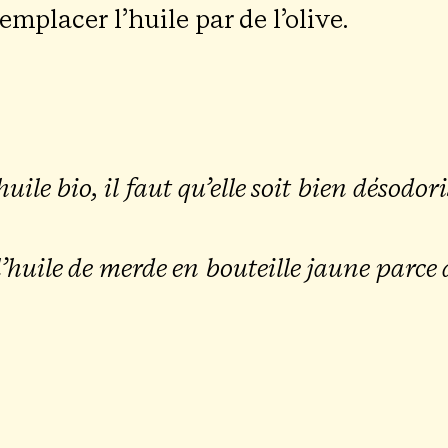
 rem­pla­cer l’huile par de l’olive.
’huile bio, il faut qu’elle soit bien déso­do­
e l’huile de merde en bou­teille jaune parce