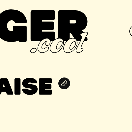
R
AISE