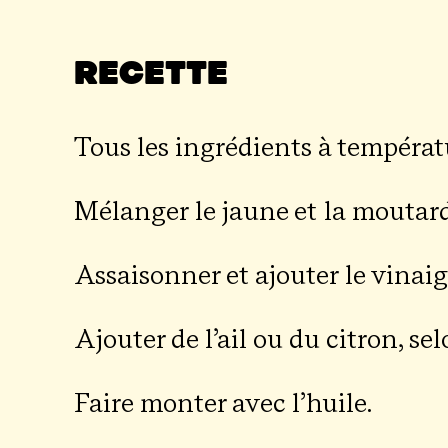
Recette
Tous les ingré­dients à tem­pé­ra
Mélan­ger le jaune et la moutar
Assai­son­ner et ajou­ter le vinaig
Ajou­ter de l’ail ou du citron, se
Faire mon­ter avec l’huile.