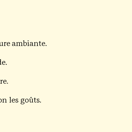
­ture ambiante.
de.
re.
lon les goûts.