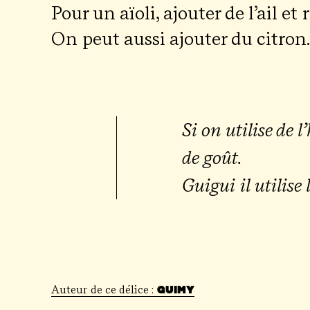
Pour un
aïo­li, ajou­ter de l’ail et
On peut aus­si ajou­ter du citron.
Si on uti­lise de l
de goût.
Gui­gui il uti­lis
Auteur de ce délice :
Guimy